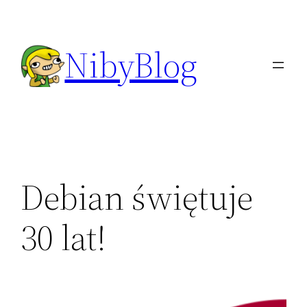
Przejdź
do
NibyBlog
treści
Debian świętuje
30 lat!