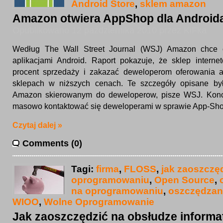
Android Store
,
sklem amazon
Amazon otwiera AppShop dla Android
Opublikowano 12 października 2010 przez KiFka
Według The Wall Street Journal (WSJ) Amazon chce 
aplikacjami Android. Raport pokazuje, że sklep intern
procent sprzedaży i zakazać deweloperom oferowania ap
sklepach w niższych cenach. Te szczegóły opisane b
Amazon skierowanym do deweloperow, pisze WSJ. Konc
masowo kontaktować się deweloperami w sprawie App-Sh
Czytaj dalej »
Comments (0)
Tagi:
firma
,
FLOSS
,
jak zaoszczę
oprogramowaniu
,
Open Source
,
na oprogramowaniu
,
oszczędzani
WIOO
,
Wolne Oprogramowanie
Jak zaoszczędzić na obsłudze informa