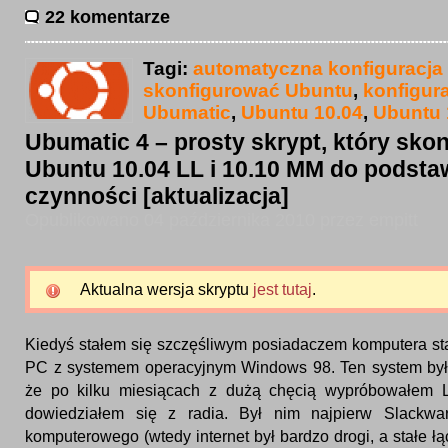
22 komentarze
Tagi:
automatyczna konfiguracja
skonfigurować Ubuntu
,
konfigur
Ubumatic
,
Ubuntu 10.04
,
Ubuntu 
Ubumatic 4 – prosty skrypt, który skon
Ubuntu 10.04 LL i 10.10 MM do podst
czynności [aktualizacja]
Opublikowano 04 października 2010 przez empitt
Aktualna wersja skryptu
jest tutaj
.
Kiedyś stałem się szczęśliwym posiadaczem komputera st
PC z systemem operacyjnym Windows 98. Ten system był 
że po kilku miesiącach z dużą chęcią wypróbowałem L
dowiedziałem się z radia. Był nim najpierw Slackw
komputerowego (wtedy internet był bardzo drogi, a stałe łą