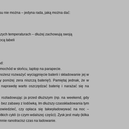
asu nie można – jedyna rada, jaką można dać:
ższych temperaturach – dłużej zachowują swoją
ocą tabeli
ad:
amochód w słońcu, laptop na parapecie.
 możesz rozważyć wyciągnięcie baterii i składowanie jej w
 poniżej zera niszczą baterię!). Pamiętaj jednak, że w
 naprawdę warto oszczędzać baterię i narażać się na
i rozładowując ja przed dłuższym (np. na weekend, gdy
 bez zabawy z lodówką. Im dłuższy czasskładowania tym
o powiedzieć, czy opłaca się takwyładowywać na noc –
tkich cykli (o czym wdalszej części). Zysk jest mały (kilka
ennie ranotracisz czas na ładowanie.