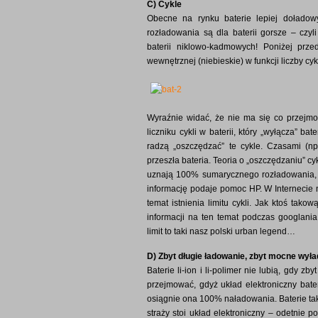
C) Cykle
Obecne na rynku baterie lepiej doładow
rozładowania są dla baterii gorsze – czyl
baterii niklowo-kadmowych! Poniżej prze
wewnętrznej (niebieskie) w funkcji liczby cykl
Wyraźnie widać, że nie ma się co przejmow
liczniku cykli w baterii, który „wyłącza” bat
radzą „oszczędzać” te cykle. Czasami (n
przeszła bateria. Teoria o „oszczędzaniu” cy
uznają 100% sumarycznego rozładowania, 
informację podaje pomoc HP. W Internecie n
temat istnienia limitu cykli. Jak ktoś tak
informacji na ten temat podczas googlani
limit to taki nasz polski urban legend…
D) Zbyt długie ładowanie, zbyt mocne wy
Baterie li-ion i li-polimer nie lubią, gdy zb
przejmować, gdyż układ elektroniczny bater
osiągnie ona 100% naładowania. Baterie tak
straży stoi układ elektroniczny – odetnie 