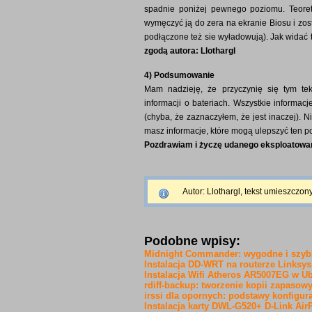
spadnie poniżej pewnego poziomu. Teoret
wymęczyć ją do zera na ekranie Biosu i zost
podłączone też sie wyładowują). Jak widać t
zgodą autora: Llothargl
4) Podsumowanie
Mam nadzieję, że przyczynię się tym te
informacji o bateriach. Wszystkie informac
(chyba, że zaznaczyłem, że jest inaczej). 
masz informacje, które mogą ulepszyć ten p
Pozdrawiam i życzę udanego eksploatowani
Autor: Llothargl, tekst umieszczon
Podobne wpisy:
Midnight Commander: wygodne i szybk
Instalacja DD-WRT na routerze Links
Instalacja Wifi Atheros AR5007EG w U
rdiff-backup: tworzenie kopii zapasow
irssi dla opornych: podstawy konfigura
Instalacja karty DWL-G520+ D-Link Air