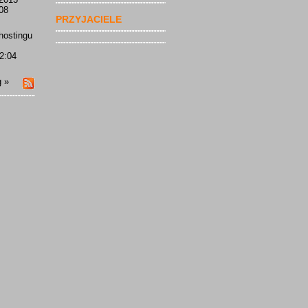
08
PRZYJACIELE
hostingu
22:04
g
»