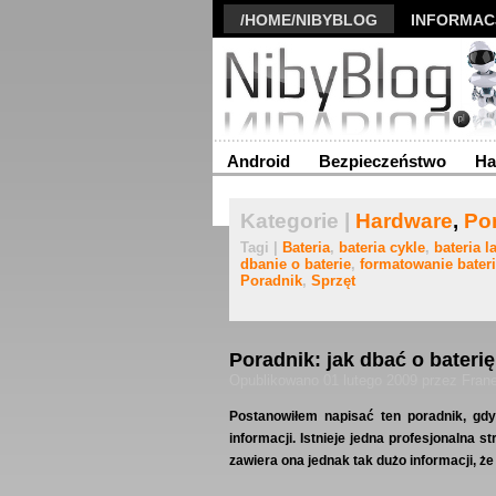
/HOME/NIBYBLOG
INFORMAC
Android
Bezpieczeństwo
Ha
Kategorie |
Hardware
,
Po
Tagi |
Bateria
,
bateria cykle
,
bateria l
dbanie o baterie
,
formatowanie bateri
Poradnik
,
Sprzęt
Poradnik: jak dbać o baterię
Opublikowano 01 lutego 2009 przez Fran
Postanowiłem napisać ten poradnik, gdy
informacji. Istnieje jedna profesjonalna 
zawiera ona jednak tak dużo informacji, ż