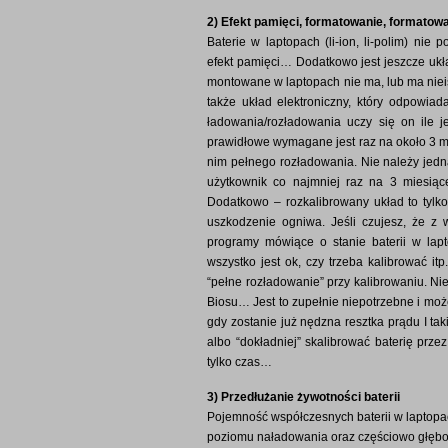
2) Efekt pamięci, formatowanie, formatowa
Baterie w laptopach (li-ion, li-polim) nie
efekt pamięci… Dodatkowo jest jeszcze ukł
montowane w laptopach nie ma, lub ma nieist
także układ elektroniczny, który odpowiad
ładowania/rozładowania uczy się on ile j
prawidłowe wymagane jest raz na około 3 m
nim pełnego rozładowania. Nie należy jedna
użytkownik co najmniej raz na 3 miesiąc
Dodatkowo – rozkalibrowany układ to tylk
uszkodzenie ogniwa. Jeśli czujesz, że z ws
programy mówiące o stanie baterii w lap
wszystko jest ok, czy trzeba kalibrować it
“pełne rozładowanie” przy kalibrowaniu. Nie
Biosu… Jest to zupełnie niepotrzebne i moż
gdy zostanie już nędzna resztka prądu I ta
albo “dokładniej” skalibrować baterię prze
tylko czas…
3) Przedłużanie żywotności baterii
Pojemność współczesnych baterii w laptopach
poziomu naładowania oraz częściowo głębok