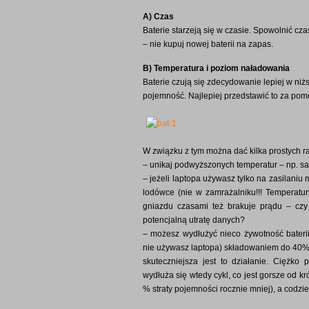
A) Czas
Baterie starzeją się w czasie. Spowolnić cz
– nie kupuj nowej baterii na zapas.
B) Temperatura i poziom naładowania
Baterie czują się zdecydowanie lepiej w ni
pojemność. Najlepiej przedstawić to za pom
W związku z tym można dać kilka prostych r
– unikaj podwyższonych temperatur – np. s
– jeżeli laptopa używasz tylko na zasilaniu
lodówce (nie w zamrażalniku!!! Temperatury
gniazdu czasami też brakuje prądu – czy
potencjalną utratę danych?
– możesz wydłużyć nieco żywotność bateri
nie używasz laptopa) składowaniem do 40%
skuteczniejsza jest to działanie. Ciężk
wydłuża się wtedy cykl, co jest gorsze od kró
% straty pojemności rocznie mniej), a codzi