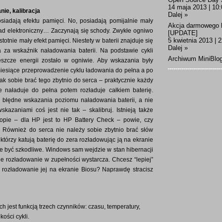
14 maja 2013 | 10:
nie, kalibracja
Dalej »
 posiadają efektu pamięci. No, posiadają pomijalnie mały
Akcja darmowego 
ad elektroniczny… Zaczynają się schody. Zwykłe ogniwo
[UPDATE]
5 kwietnia 2013 | 
otnie mały efekt pamięci. Niestety w baterii znajduje się
Dalej »
a za wskaźnik naładowania baterii. Na podstawie cykli
Archiwum MiniBlo
eszcze energii zostało w ogniwie. Aby wskazania były
iesiące przeprowadzenie cyklu ładowania do pełna a po
k sobie brać tego zbytnio do serca – praktycznie każdy
e naładuje do pełna potem rozładuje całkiem baterię.
o błędne wskazania poziomu naładowania baterii, a nie
kazaniami coś jest nie tak – skalibruj. Istnieją także
topie – dla HP jest to HP Battery Check – powie, czy
p. Również do serca nie należy sobie zbytnio brać słów
którzy katują baterię do zera rozładowując ją na ekranie
e być szkodliwe. Windows sam wejdzie w stan hibernacji
kie rozładowanie w zupełności wystarcza. Chcesz “lepiej”
z rozładowanie jej na ekranie Biosu? Naprawdę stracisz
 jest funkcją trzech czynników: czasu, temperatury,
ości cykli.