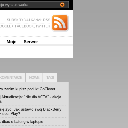
SUBSKRYBUJ KANAŁ RSS
OOGLE+
,
FACEBOOK
,
TWITTER
Moje
Serwer
KOMENTARZE
NOWE
TAGI
zy zanim kupisz podukt GoClever
 Aktualizacja: "Nie dla ACTA" - akcja
a
się żyć! Jak ustawić swój BlackBerry
w sieci Play?
k dbać o baterię w laptopie