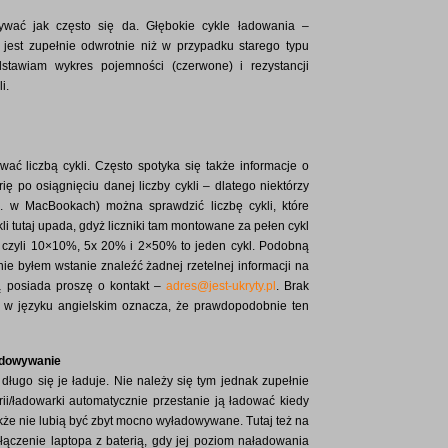
ywać jak często się da. Głębokie cykle ładowania –
i jest zupełnie odwrotnie niż w przypadku starego typu
dstawiam wykres pojemności (czerwone) i rezystancji
i.
ać liczbą cykli. Często spotyka się także informacje o
erię po osiągnięciu danej liczby cykli – dlatego niektórzy
p. w MacBookach) można sprawdzić liczbę cykli, które
kli tutaj upada, gdyż liczniki tam montowane za pełen cykl
czyli 10×10%, 5x 20% i 2×50% to jeden cykl. Podobną
ie byłem wstanie znaleźć żadnej rzetelnej informacji na
ową posiada proszę o kontakt –
adres@jest-ukryty.pl
. Brak
a w języku angielskim oznacza, że prawdopodobnie ten
ładowywanie
yt długo się je ładuje. Nie należy się tym jednak zupełnie
ii/ładowarki automatycznie przestanie ją ładować kiedy
że nie lubią być zbyt mocno wyładowywane. Tutaj też na
połączenie laptopa z baterią, gdy jej poziom naładowania