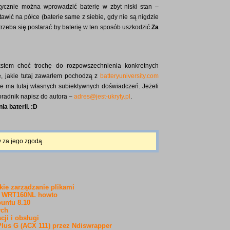
ycznie można wprowadzić baterię w zbyt niski stan –
awić na półce (baterie same z siebie, gdy nie są nigdzie
rzeba się postarać by baterię w ten sposób uszkodzić.
Za
kstem choć trochę do rozpowszechnienia konkretnych
je, jakie tutaj zawarłem pochodzą z
batteryuniversity.com
Nie ma tutaj własnych subiektywnych doświadczeń. Jeżeli
oradnik napisz do autora –
adres@jest-ukryty.pl
.
a baterii. :D
y za jego zgodą.
ie zarządzanie plikami
ys WRT160NL howto
buntu 8.10
ych
cji i obsługi
Plus G (ACX 111) przez Ndiswrapper