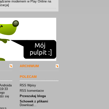
rządzanie modemem w Play Online na
izacja]
ARCHIWUM
POLECAM
Androida
RSS Wpisy
 19:33
RSS komentarze
iego
Przeszukaj bloga
dzi się
Schowek z plikami
Download…
2013