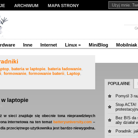
JE
ARCHIWUM
MAPA STRONY
G
rdware
Inne
Internet
Linux
»
MiniBlog
Mobilniak
radniki
aptop
,
bateria w laptopie
,
bateria ładowanie
,
i
,
formowanie
,
formowanie baterii
,
Laptop
,
POPULARNE
Pomyśl 3 ra
 w laptopie
Stop ACTA! |
ek
protestacyjn
ż w sieci znajduje się obecnie tona nieprawdziwych
Bez BIS da 
strona internetowa na ten temat
batteryuniversity.com
–
aby działał 
e dla przeciętnego użytkownika jest bardzo niewygodna.
Poradnik: ja