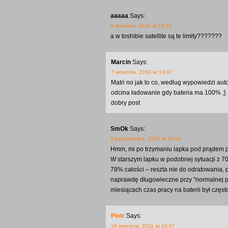
aaaaa
Says:
4 września, 2010 at 15:53
a w toshibie satellite są te limity???????
Marcin
Says:
7 września, 2010 at 13:47
Matri no jak to co, według wypowiedzi aut
odcina ładowanie gdy bateria ma 100% ;]
dobry post
SmOk
Says:
6 października, 2010 at 20:04
Hmm, mi po trzymaniu lapka pod prądem pr
W starszym lapku w podobnej sytuacji z 70
78% całości – reszta nie do odratowania, p
naprawdę długowieczne przy "normalnej pr
miesiącach czas pracy na baterii był częst
Piotr
Says:
16 września, 2011 at 14:47