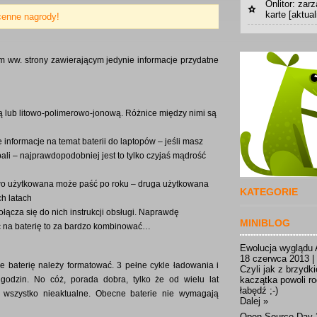
Onlitor: za
karte [aktual
cenne nagrody!
m ww. strony zawierającym jedynie informacje przydatne
wą lub litowo-polimerowo-jonową. Różnice między nimi są
 informacje na temat baterii do laptopów – jeśli masz
/obali – najprawdopodobniej jest to tylko czyjaś mądrość
łowo użytkowana może paść po roku – druga użytkowana
KATEGORIE
ch latach
dołącza się do nich instrukcji obsługi. Naprawdę
MINIBLOG
ć na baterię to za bardzo kombinować…
Ewolucja wyglądu 
18 czerwca 2013 |
e baterię należy formatować. 3 pełne cykle ładowania i
Czyli jak z brzydk
 godzin. No cóż, porada dobra, tylko że od wielu lat
kaczątka powoli ro
łabędź ;-)
– wszystko nieaktualne. Obecne baterie nie wymagają
Dalej »
Open Source Day 