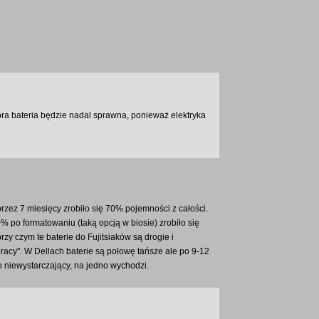
ora bateria będzie nadal sprawna, ponieważ elektryka
zez 7 miesięcy zrobiło się 70% pojemności z całości.
% po formatowaniu (taką opcją w biosie) zrobiło się
rzy czym te baterie do Fujitsiaków są drogie i
acy". W Dellach baterie są połowę tańsze ale po 9-12
o niewystarczający, na jedno wychodzi.