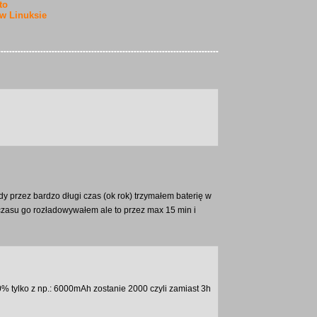
to
 w Linuksie
y przez bardzo długi czas (ok rok) trzymałem baterię w
 czasu go rozładowywałem ale to przez max 15 min i
 tylko z np.: 6000mAh zostanie 2000 czyli zamiast 3h