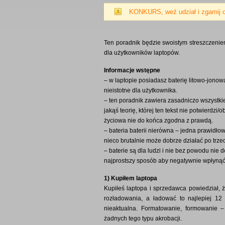
KONKURS, weź udział i zgarnij 
Ten poradnik będzie swoistym streszczenie
dla użytkowników laptopów.
Informacje wstępne
– w laptopie posiadasz baterię litowo-jono
nieistotne dla użytkownika.
– ten poradnik zawiera zasadniczo wszystkie
jakąś teorię, której ten tekst nie potwierdzi
życiowa nie do końca zgodna z prawdą.
– bateria baterii nierówna – jedna prawid
nieco brutalnie może dobrze działać po trze
– baterie są dla ludzi i nie bez powodu nie 
najprostszy sposób aby negatywnie wpłyną
1) Kupiłem laptopa
Kupiłeś laptopa i sprzedawca powiedział, ż
rozładowania, a ładować to najlepiej 12
nieaktualna. Formatowanie, formowanie 
żadnych tego typu akrobacji.