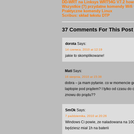
DD-WRT na Linksys WRT54G V7.2 how
Wszystkie (?) przydatne komendy Wifi
Praktyczne komendy Linux
Scribus: skład tekstu DTP
37 Comments For This Post
dorota
Says:
14 czerwca, 2010 at 12:19
jakie to skomplikowane!
Mati
Says:
16 sierpnia, 2010 at 15:38
dobra – ja mam pytanie. co w momencie gd
laptopie pod prądem? I tylko od czasu do
znowu do prądu??
SmOk
Says:
7 października, 2010 at 20:26
Windows Ci powie, ze naładowana na 100%
będziesz miał 1h na baterii