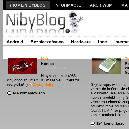
/HOME/NIBYBLOG
INFORMACJE
ARCHIWUM
MA
Android
Bezpieczeństwo
Hardware
Inne
Interne
Moje
Mo
Koniec
Po
21 września 2022
ku
Go
Nibyblog istniał 4985
05
dni, chociaż umarł już wcześniej. Dzięki za
wszystko! :)
Czytaj dalej
Szybki wpis w klimacie
że nie do końca. Nie 
Nie komentowano
a kupować, ale lepiej 
kupisz produkt firmy G
zrobiłem i chociaż zna
odwieźć mnie od planu
QUANTUM 4, to ja go i
zanim miałem telefon
124 komentarze