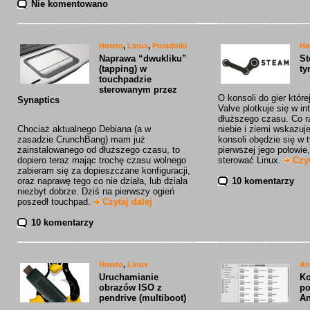
Nie komentowano
Howto
,
Linux
,
Poradniki
Ha
Naprawa “dwukliku”
St
(tapping) w
ty
touchpadzie
06
sterowanym przez
O konsoli do gier któ
Synaptics
Valve plotkuje się w in
01 kwietnia 2013
dłuższego czasu. Co r
Chociaż aktualnego Debiana (a w
niebie i ziemi wskazuj
zasadzie CrunchBang) mam już
konsoli obędzie się w t
zainstalowanego od dłuższego czasu, to
pierwszej jego połowie
dopiero teraz mając trochę czasu wolnego
sterować Linux.
Czyt
zabieram się za dopieszczane konfiguracji,
oraz naprawę tego co nie działa, lub działa
10 komentarzy
niezbyt dobrze. Dziś na pierwszy ogień
poszedł touchpad.
Czytaj dalej
10 komentarzy
Howto
,
Linux
An
Uruchamianie
Ko
obrazów ISO z
po
pendrive (multiboot)
An
27 grudnia 2012
25