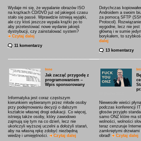
Wydaje mi się, że wypalanie obrazów ISO
Dotychczas kopiowałem
na krążkach CD/DVD już od jakiegoś czasu
Androidem a swoim b
stało się passé. Wprawdzie istnieją wyjątki,
za pomocą SFTP (SSH 
ale czy ktoś jeszcze wypala krążki po to
Protocol). Rozwiązanie
aby przetestować nowe wydanie jakiejś
wygodne, lecz nie jes
dystrybucji, czy zainstalować system?
główną i w sumie jedyn
Czytaj dalej
borykałem, to szybkoś
dalej
11 komentarzy
13 komentarzy
Inne
In
Jak zacząć przygodę z
Bę
programowaniem –
ce
Wpis sponsorowany
St
10 grudnia 2012
pr
07 grudnia 2012
Informatyka jest coraz częstszym
kierunkiem wybieranym przez młode osoby
Niewesołe wieści płyną
przy podejmowaniu decyzji o dalszym
podczas konferencji I
kształcie własnej drogi edukacji. Co więcej,
głosów przyjęło standa
istnieją także osoby, który zawodowo
samo ONZ które ma st
zajmują się tym na co dzień, lecz nie
wolności, wolności sło
ukończyli wyższej uczelni a dołożyli starań,
teraz cenzuruje Interne
aby na własną rękę zdobyć niezbędną
zamkniętymi drzwiami 
wiedzę i umiejętności.
Czytaj dalej
obrad!
Czytaj dalej