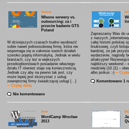
Serwer
Gr
Własne serwery vs.
Wi
outsourcing: za i
li
przeciw badanie GTS
05 
Poland
Zapraszamy Was do ud
19 listopada 2013
z naszych „internetowy
W dzisiejszych czasach trudno wyobrazić
całej historii polskiej 
sobie nawet jednoosobową firmę, która nie
linuksowej, czyli list
wspomaga się w zakresie swoich działań
bardziej, że jak przyst
szeroko pojętą informatyką. Jednak w wielu
wydarzenie, nagrody 
branżach, czy też w większych
atrakcyjne! Rezerwujc
przedsiębiorstwach posiadanie własnego
najbliższy weekend – s
działu IT również staje się koniecznością.
niedzielę (10.11) – o
Jednak czy aby na pewno tak jest, czy
albo psikus :-)
Czyta
może lepiej jest skorzystać z usług
zewnętrznej firmy świadczącej usługi […]
Komentowano 1 r
Czytaj dalej
Nie komentowano
Inne
Be
WordCamp Wrocław
Ja
2013
Q
11 września 2013
13