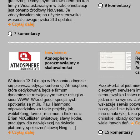
graficznej. Domyślnym sterownikiem dla kart
firmy nVidia ustawianym w trakcie instalacji
9 komentarzy
jest otwarto źródłowy Nouveau. Je
zdecydowałem się na użycie sterownika
własnościowego nvidia-313-updates.
Czytaj dalej
7 komentarzy
Inne
,
Internet
An
Atmosphere –
Re
porozmawiajmy o
Pi
skalowalności
An
24 kwietnia 2013
cz
22 kwietnia 2013
W dniach 13-14 maja w Poznaniu odbędzie
się pierwsza edycja konferencji Atmosphere,
PizzaPortal.pl jest nie
która dedykowana będzie firmom
ciekawym serwisem int
dynamicznie rozwijającym swoje usługi w
niemu szybko I łatwo
sieci WWW. Wśród gości specjalnych
jedzenie na wynos. J
spotkania są m.in. Paul Hammond,
wskazuje serwis pozw
odpowiedzialny za takie projekty jak
pizzy, ale I nie tylko 
webkit2png, favcol, minimum i flickr oraz
inne smakołyki, takie 
Brian McCallister, światowej sławy koder,
chińskie, obiady domowe
pracujący dla największej na świecie
wiele innych dań.
Cz
platformy społecznościowej Ning. […]
Czytaj dalej
15 komentarzy