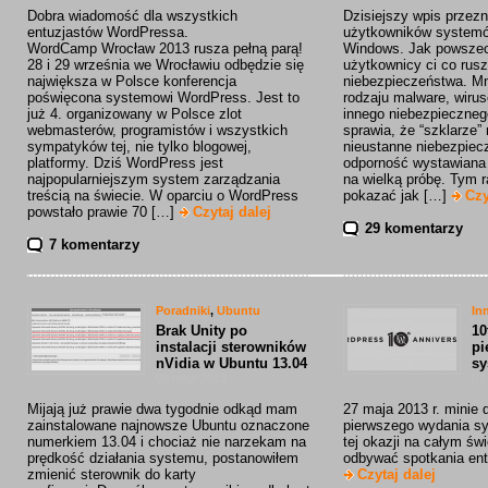
Dobra wiadomość dla wszystkich
Dzisiejszy wpis przezn
entuzjastów WordPressa.
użytkowników systemów
WordCamp Wrocław 2013 rusza pełną parą!
Windows. Jak powsze
28 i 29 września we Wrocławiu odbędzie się
użytkownicy ci co rusz
największa w Polsce konferencja
niebezpieczeństwa. M
poświęcona systemowi WordPress. Jest to
rodzaju malware, wirus
już 4. organizowany w Polsce zlot
innego niebezpieczne
webmasterów, programistów i wszystkich
sprawia, że “szklarze”
sympatyków tej, nie tylko blogowej,
nieustanne niebezpiec
platformy. Dziś WordPress jest
odporność wystawiana j
najpopularniejszym system zarządzania
na wielką próbę. Tym 
treścią na świecie. W oparciu o WordPress
pokazać jak […]
Czy
powstało prawie 70 […]
Czytaj dalej
29 komentarzy
7 komentarzy
Poradniki
,
Ubuntu
In
Brak Unity po
10
instalacji sterowników
pi
nVidia w Ubuntu 13.04
sy
09 maja 2013
07
Mijają już prawie dwa tygodnie odkąd mam
27 maja 2013 r. minie d
zainstalowane najnowsze Ubuntu oznaczone
pierwszego wydania s
numerkiem 13.04 i chociaż nie narzekam na
tej okazji na całym św
prędkość działania systemu, postanowiłem
odbywać spotkania en
zmienić sterownik do karty
Czytaj dalej