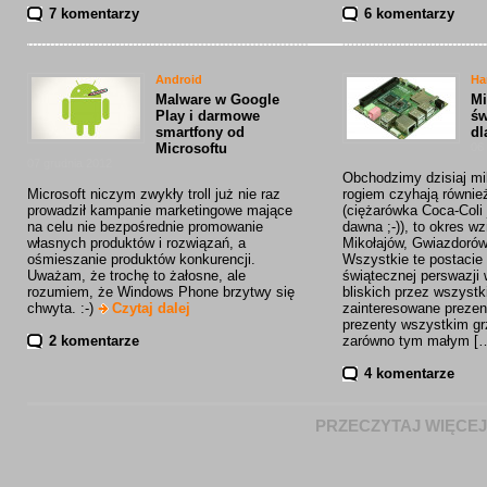
7 komentarzy
6 komentarzy
Android
Ha
Malware w Google
Mi
Play i darmowe
św
smartfony od
dl
Microsoftu
06
07 grudnia 2012
Obchodzimy dzisiaj mik
Microsoft niczym zwykły troll już nie raz
rogiem czyhają również
prowadził kampanie marketingowe mające
(ciężarówka Coca-Coli
na celu nie bezpośrednie promowanie
dawna ;-)), to okres 
własnych produktów i rozwiązań, a
Mikołajów, Gwiazdorów
ośmieszanie produktów konkurencji.
Wszystkie te postaci
Uważam, że trochę to żałosne, ale
świątecznej perswazji
rozumiem, że Windows Phone brzytwy się
bliskich przez wszystk
chwyta. :-)
Czytaj dalej
zainteresowane prezen
prezenty wszystkim g
2 komentarze
zarówno tym małym [
4 komentarze
PRZECZYTAJ WIĘCE