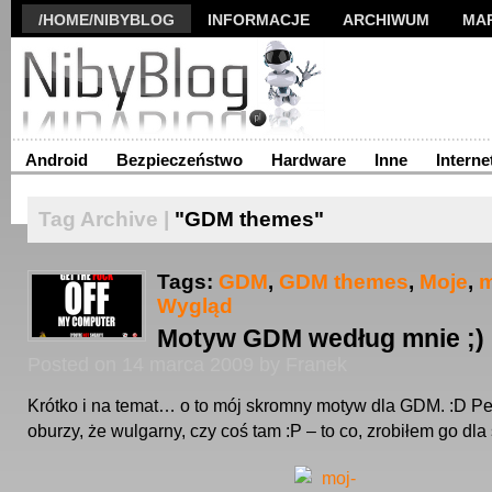
/HOME/NIBYBLOG
INFORMACJE
ARCHIWUM
MA
Android
Bezpieczeństwo
Hardware
Inne
Interne
Tag Archive |
"GDM themes"
Tags:
GDM
,
GDM themes
,
Moje
,
Wygląd
Motyw GDM według mnie ;)
Posted on 14 marca 2009 by Franek
Krótko i na temat… o to mój skromny motyw dla GDM. :D Pe
oburzy, że wulgarny, czy coś tam :P – to co, zrobiłem go dla 