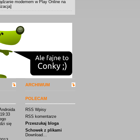
rządzanie modemem w Play Online na
izacja]
ARCHIWUM
POLECAM
Androida
RSS Wpisy
 19:33
RSS komentarze
iego
Przeszukaj bloga
dzi się
Schowek z plikami
Download…
2013