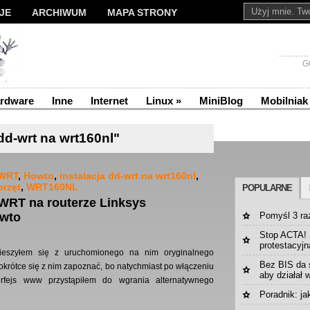
JE
ARCHIWUM
MAPA STRONY
G
rdware
Inne
Internet
Linux
»
MiniBlog
Mobilniak
dd-wrt na wrt160nl"
WRT
,
Howto
,
instalacja dd-wrt na wrt160nl
,
przęt
,
WRT160NL
POPULARNE
-WRT na routerze Linksys
wto
Pomyśl 3 ra
Stop ACTA! |
protestacyjn
eszyłem się z uruchomionego na nim oryginalnego
Bez BIS da 
krótce się z nim zapoznać, bo natychmiast po włączeniu
aby działał 
erfejs www przystąpiłem do wgrania alternatywnego
Poradnik: ja