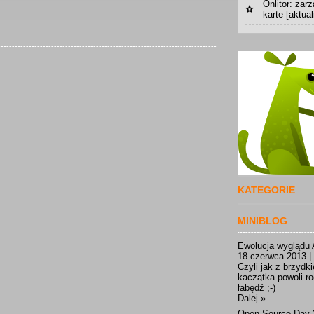
Onlitor: za
karte [aktual
KATEGORIE
MINIBLOG
Ewolucja wyglądu 
18 czerwca 2013 |
Czyli jak z brzydk
kaczątka powoli ro
łabędź ;-)
Dalej »
Open Source Day 