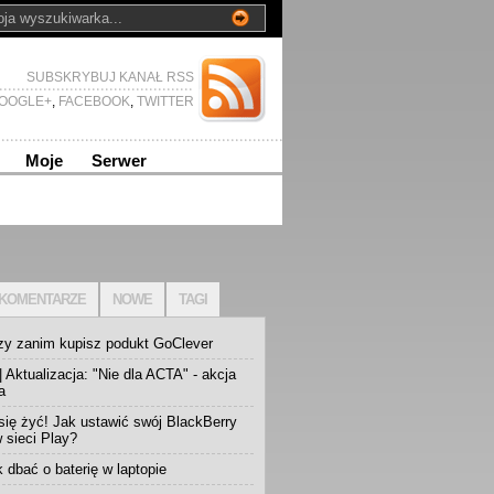
SUBSKRYBUJ KANAŁ RSS
OOGLE+
,
FACEBOOK
,
TWITTER
Moje
Serwer
KOMENTARZE
NOWE
TAGI
zy zanim kupisz podukt GoClever
 Aktualizacja: "Nie dla ACTA" - akcja
a
się żyć! Jak ustawić swój BlackBerry
w sieci Play?
k dbać o baterię w laptopie