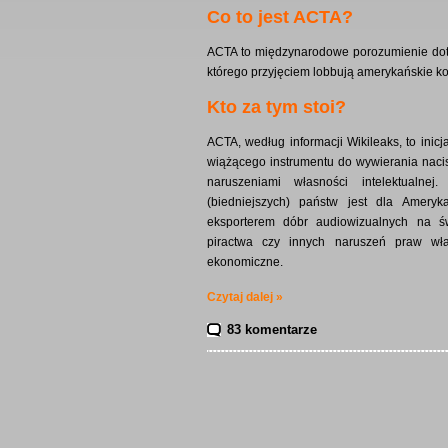
Co to jest ACTA?
ACTA to międzynarodowe porozumienie doty
którego przyjęciem lobbują amerykańskie ko
Kto za tym stoi?
ACTA, według informacji Wikileaks, to ini
wiążącego instrumentu do wywierania nacis
naruszeniami własności intelektualne
(biedniejszych) państw jest dla Ame
eksporterem dóbr audiowizualnych na ś
piractwa czy innych naruszeń praw włas
ekonomiczne.
Czytaj dalej »
83 komentarze