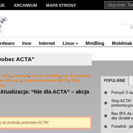
JE
ARCHIWUM
MAPA STRONY
G
rdware
Inne
Internet
Linux
»
MiniBlog
Mobilniak
wobec ACTA"
 stop
,
cenzura
,
list do posłów
,
list do posłów
nie dla acta
,
sprzeciw wobec ACTA
,
Stop
POPULARNE
rze
ktualizacja: “Nie dla ACTA” – akcja
Pomyśl 3 ra
Stop ACTA! |
protestacyjn
Bez BIS da 
aby działał 
ię do protestu przeciwko ACTA!
Poradnik: ja