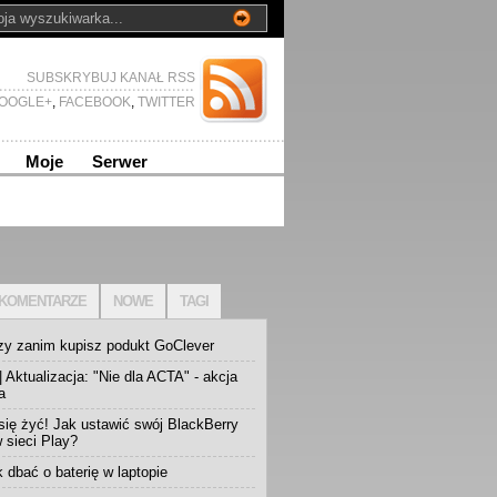
SUBSKRYBUJ KANAŁ RSS
OOGLE+
,
FACEBOOK
,
TWITTER
Moje
Serwer
KOMENTARZE
NOWE
TAGI
zy zanim kupisz podukt GoClever
 Aktualizacja: "Nie dla ACTA" - akcja
a
się żyć! Jak ustawić swój BlackBerry
w sieci Play?
k dbać o baterię w laptopie