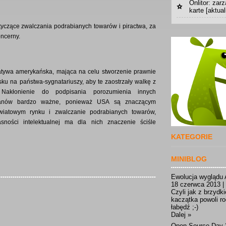
Onlitor: za
karte [aktual
czące zwalczania podrabianych towarów i piractwa, za
ncerny.
cjatywa amerykańska, mająca na celu stworzenie prawnie
ku na państwa-sygnatariuszy, aby te zaostrzały walkę z
j. Nakłonienie do podpisania porozumienia innych
rykanów bardzo ważne, ponieważ USA są znaczącym
wiatowym rynku i zwalczanie podrabianych towarów,
ności intelektualnej ma dla nich znaczenie ściśle
KATEGORIE
MINIBLOG
Ewolucja wyglądu 
18 czerwca 2013 |
Czyli jak z brzydk
kaczątka powoli ro
łabędź ;-)
Dalej »
Open Source Day 