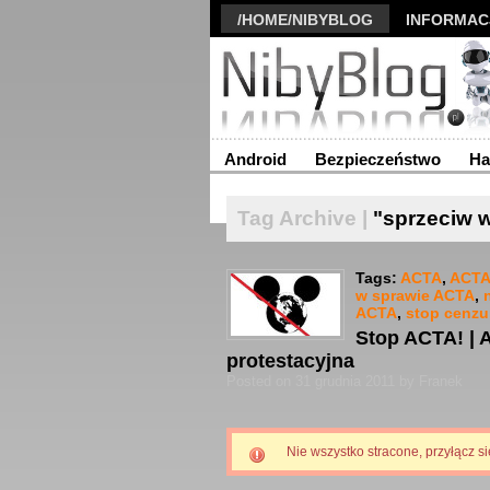
/HOME/NIBYBLOG
INFORMAC
Android
Bezpieczeństwo
Ha
Tag Archive |
"sprzeciw 
Tags:
ACTA
,
ACTA
w sprawie ACTA
,
ACTA
,
stop cenzu
Stop ACTA! | A
protestacyjna
Posted on 31 grudnia 2011 by Franek
Nie wszystko stracone, przyłącz s