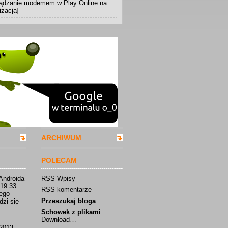
rządzanie modemem w Play Online na
izacja]
ARCHIWUM
POLECAM
Androida
RSS Wpisy
 19:33
RSS komentarze
iego
Przeszukaj bloga
dzi się
Schowek z plikami
Download…
2013