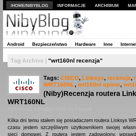
/HOME/NIBYBLOG
INFORMACJE
ARCHIWUM
MA
Android
Bezpieczeństwo
Hardware
Inne
Interne
Tag Archive |
"wrt160nl recenzja"
Tags:
CISCO
,
Linksys
,
recenzja
,
WRT160NL
,
wrt160nl opinie
,
wrt1
(Niby)Recenzja routera Lin
WRT160NL
Posted on 18 maja 2011 by Franek
Kilka dni temu stałem się posiadaczem routera Linksys 
czasu jestem szczęśliwym użytkownikiem swojej własn
sieci domowej. Z routera jestem zadowolony, wpraw