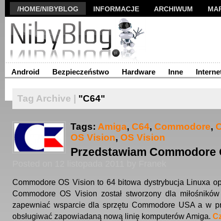
/HOME/NIBYBLOG
INFORMACJE
ARCHIWUM
MA
Android
Bezpieczeństwo
Hardware
Inne
Interne
Tag Archive |
"C64"
Tags:
Amiga
,
C64
,
Commodore
,
OS Vision
,
OS Vision
Przedstawiam Commodore 
Posted on 12 listopada 2011 by Franek
Commodore OS Vision to 64 bitowa dystrybucja Linuxa opa
Commodore OS Vision został stworzony dla miłośnik
zapewniać wsparcie dla sprzętu Commodore USA a w prz
obsługiwać zapowiadaną nową linię komputerów Amiga.
Cz