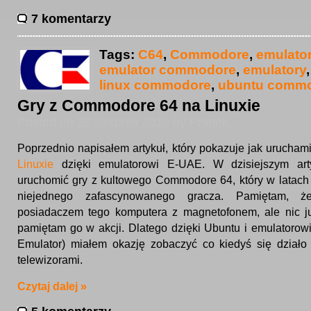
7 komentarzy
Tags:
C64
,
Commodore
,
emulato
emulator commodore
,
emulatory
linux commodore
,
ubuntu comm
Gry z Commodore 64 na Linuxie
Posted on 28 sierpnia 2010 by Franek
Poprzednio napisałem artykuł, który pokazuje jak urucha
Linuxie
dzięki emulatorowi E-UAE. W dzisiejszym art
uruchomić gry z kultowego Commodore 64, który w latach 
niejednego zafascynowanego gracza. Pamiętam, ż
posiadaczem tego komputera z magnetofonem, ale nic ju
pamiętam go w akcji. Dlatego dzięki Ubuntu i emulatoro
Emulator) miałem okazję zobaczyć co kiedyś się dział
telewizorami.
Czytaj dalej »