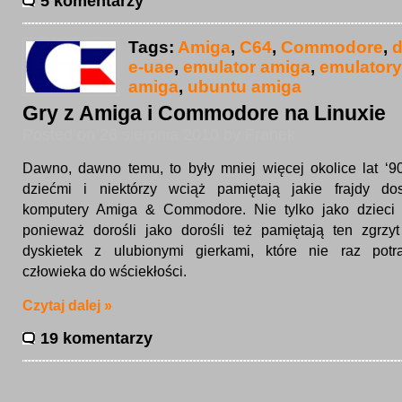
5 komentarzy
Tags:
Amiga
,
C64
,
Commodore
,
d
e-uae
,
emulator amiga
,
emulatory
amiga
,
ubuntu amiga
Gry z Amiga i Commodore na Linuxie
Posted on 26 sierpnia 2010 by Franek
Dawno, dawno temu, to były mniej więcej okolice lat ‘90,
dziećmi i niektórzy wciąż pamiętają jakie frajdy dos
komputery Amiga & Commodore. Nie tylko jako dzieci 
ponieważ dorośli jako dorośli też pamiętają ten zgrzy
dyskietek z ulubionymi gierkami, które nie raz potra
człowieka do wściekłości.
Czytaj dalej »
19 komentarzy