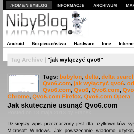
/HOME/NIBYBLOG
INFORMACJE
ARCHIWUM
MA
Android
Bezpieczeństwo
Hardware
Inne
Interne
Tag Archive |
"jak wyłączyć qvo6"
Tags:
babylon
,
delta
,
delta searc
Qvo6.com
,
jak wyłączyć qvo6
,
od
Qvo6.com
,
Qvo6
,
Qvo6.com
,
Qvo
Chrome
,
Qvo6.com Firefox
,
Qvo6.com Opera
Jak skutecznie usunąć Qvo6.com
Posted on 13 maja 2013 by Franek
Dzisiejszy wpis przeznaczony jest dla użytkowników sy
Microsoft Windows. Jak powszechnie wiadomo użytko