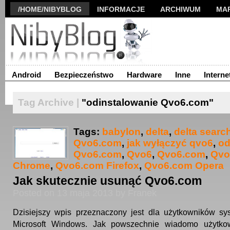
/HOME/NIBYBLOG
INFORMACJE
ARCHIWUM
MA
Android
Bezpieczeństwo
Hardware
Inne
Interne
Tag Archive |
"odinstalowanie Qvo6.com"
Tags:
babylon
,
delta
,
delta searc
Qvo6.com
,
jak wyłączyć qvo6
,
od
Qvo6.com
,
Qvo6
,
Qvo6.com
,
Qvo
Chrome
,
Qvo6.com Firefox
,
Qvo6.com Opera
Jak skutecznie usunąć Qvo6.com
Posted on 13 maja 2013 by Franek
Dzisiejszy wpis przeznaczony jest dla użytkowników sy
Microsoft Windows. Jak powszechnie wiadomo użytko