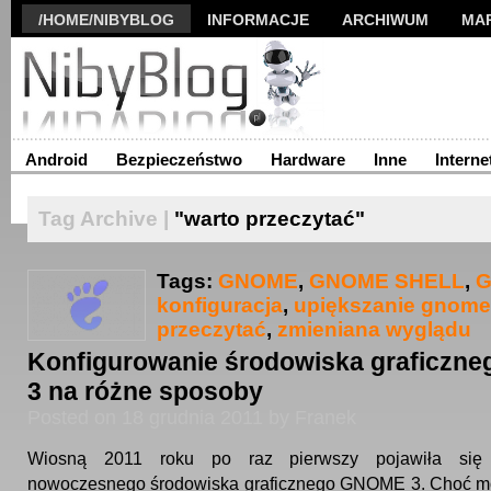
/HOME/NIBYBLOG
INFORMACJE
ARCHIWUM
MA
Android
Bezpieczeństwo
Hardware
Inne
Interne
Tag Archive |
"warto przeczytać"
Tags:
GNOME
,
GNOME SHELL
,
G
konfiguracja
,
upiększanie gnome
przeczytać
,
zmieniana wyglądu
Konfigurowanie środowiska graficz
3 na różne sposoby
Posted on 18 grudnia 2011 by Franek
Wiosną 2011 roku po raz pierwszy pojawiła się 
nowoczesnego środowiska graficznego GNOME 3. Choć mó