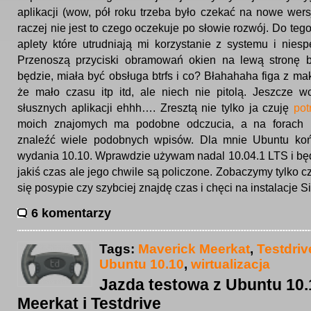
aplikacji (wow, pół roku trzeba było czekać na nowe wers
raczej nie jest to czego oczekuje po słowie rozwój. Do te
aplety które utrudniają mi korzystanie z systemu i niesp
Przenoszą przyciski obramowań okien na lewą stronę 
będzie, miała być obsługa btrfs i co? Błahahaha figa z m
że mało czasu itp itd, ale niech nie pitolą. Jeszcze w
słusznych aplikacji ehhh…. Zresztą nie tylko ja czuję
pot
moich znajomych ma podobne odczucia, a na forach 
znaleźć wiele podobnych wpisów. Dla mnie Ubuntu koń
wydania 10.10. Wprawdzie używam nadal 10.04.1 LTS i bę
jakiś czas ale jego chwile są policzone. Zobaczymy tylko c
się posypie czy szybciej znajdę czas i chęci na instalacje S
6 komentarzy
Tags:
Maverick Meerkat
,
Testdriv
Ubuntu 10.10
,
wirtualizacja
Jazda testowa z Ubuntu 10.
Meerkat i Testdrive