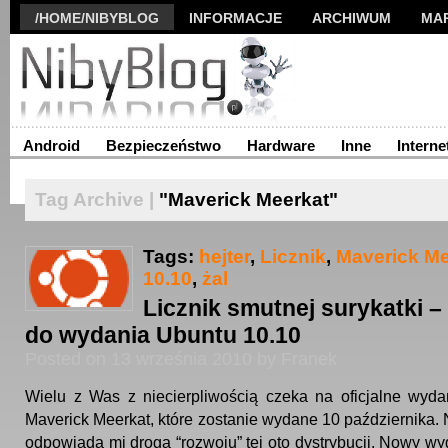
/HOME/NIBYBLOG
INFORMACJE
ARCHIWUM
MA
Android
Bezpieczeństwo
Hardware
Inne
Interne
Tag Archive |
"Maverick Meerkat"
Tags:
hejter
,
Licznik
,
Maverick Me
10.10
,
żal
Licznik smutnej surykatki –
do wydania Ubuntu 10.10
Posted on 13 września 2010 by Franek
Wielu z Was z niecierpliwością czeka na oficjalne wyd
Maverick Meerkat, które zostanie wydane 10 października. Ni
odpowiada mi droga “rozwoju” tej oto dystrybucji. Nowy w