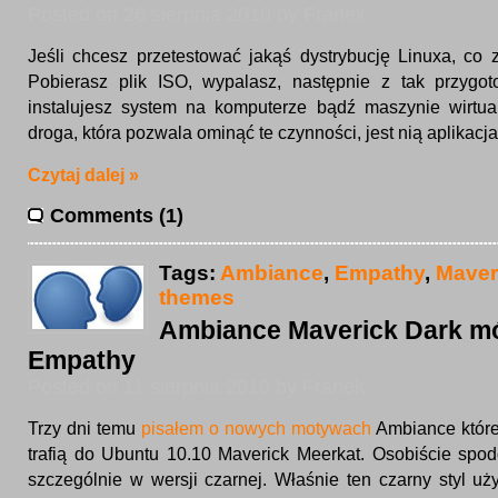
Posted on 26 sierpnia 2010 by Franek
Jeśli chcesz przetestować jakąś dystrybucję Linuxa, co 
Pobierasz plik ISO, wypalasz, następnie z tak przygo
instalujesz system na komputerze bądź maszynie wirtualn
droga, która pozwala ominąć te czynności, jest nią aplikacja
Czytaj dalej »
Comments (1)
Tags:
Ambiance
,
Empathy
,
Maver
themes
Ambiance Maverick Dark mó
Empathy
Posted on 11 sierpnia 2010 by Franek
Trzy dni temu
pisałem o nowych motywach
Ambiance któr
trafią do Ubuntu 10.10 Maverick Meerkat. Osobiście spod
szczególnie w wersji czarnej. Właśnie ten czarny styl u