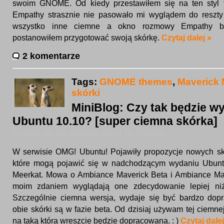
swoim GNOME. Od kiedy przestawiłem się na ten styl
Empathy strasznie nie pasowało mi wyglądem do reszty
wszystko inne ciemne a okno rozmowy Empathy bia
postanowiłem przygotować swoją skórkę.
Czytaj dalej »
2 komentarze
Tags:
GNOME themes
,
Maverick 
skórki
MiniBlog: Czy tak będzie w
Ubuntu 10.10? [super ciemna skórka]
Posted on 08 sierpnia 2010 by Franek
W serwisie OMG! Ubuntu! Pojawiły propozycje nowych 
które mogą pojawić się w nadchodzącym wydaniu Ubunt
Meerkat. Mowa o Ambiance Maverick Beta i Ambiance Mav
moim zdaniem wyglądają one zdecydowanie lepiej ni
Szczególnie ciemna wersja, wydaje się być bardzo dop
obie skórki są w fazie beta. Od dzisiaj używam tej ciemne
na taką która wreszcie będzie dopracowana. : )
Czytaj dalej